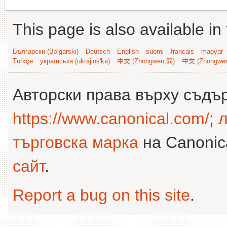
This page is also available in
Български (Bəlgarski)
Deutsch
English
suomi
français
magyar
Türkçe
українська (ukrajins'ka)
中文 (Zhongwen,简)
中文 (Zhongwe
Авторски права върху съдъ
https://www.canonical.com/
;
л
търговска марка
на Canonica
сайт
.
Report a bug on this site
.