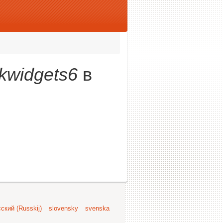
ckwidgets6
в
ский (Russkij)
slovensky
svenska