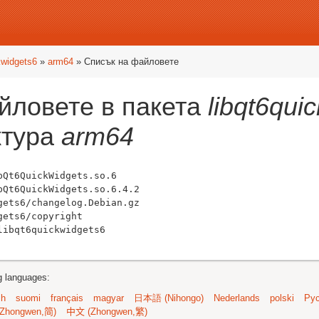
kwidgets6
»
arm64
» Списък на файловете
йловете в пакета
libqt6qui
ктура
arm64
Qt6QuickWidgets.so.6

Qt6QuickWidgets.so.6.4.2

ets6/changelog.Debian.gz

ets6/copyright

ng languages:
sh
suomi
français
magyar
日本語 (Nihongo)
Nederlands
polski
Рус
Zhongwen,简)
中文 (Zhongwen,繁)