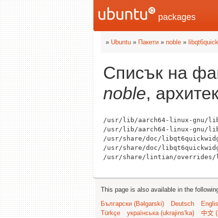
packages
»
Ubuntu
»
Пакети
»
noble
»
libqt6quic
Списък на фа
noble
, архите
/usr/lib/aarch64-linux-gnu/lib
/usr/lib/aarch64-linux-gnu/lib
/usr/share/doc/libqt6quickwidg
/usr/share/doc/libqt6quickwidg
This page is also available in the followi
Български (Bəlgarski)
Deutsch
Engli
Türkçe
українська (ukrajins'ka)
中文 (