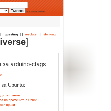
всички настройки
] [
questing
] [
resolute
] [
stonking
]
iverse
]
 за arduino-ctags
 за Ubuntu:
ди за грешки
л на промените в Ubuntu
ски права