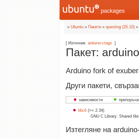
packages
»
Ubuntu
»
Пакети
»
questing (25.10)
[ Източник:
arduino-ctags
]
Пакет: arduino
Arduino fork of exuber
Други пакети, свърза
зависимости
препоръча
libc6
(>= 2.34)
GNU C Library: Shared libr
Изтегляне на arduino