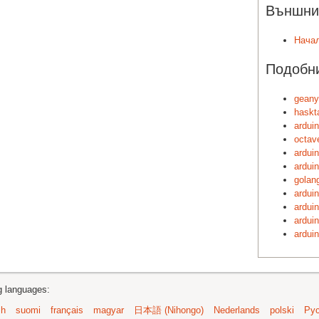
Външни 
Начал
Подобни
geany
haskt
ardui
octav
arduin
arduin
golang
arduin
arduin
arduin
ardui
ng languages:
sh
suomi
français
magyar
日本語 (Nihongo)
Nederlands
polski
Рус