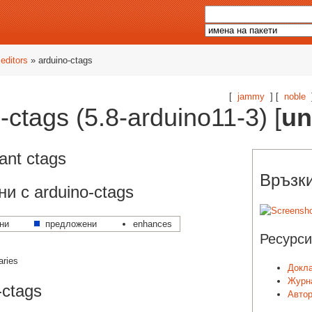
»
editors
» arduino-ctags
[
jammy
] [
noble
-ctags (5.8-arduino11-3) [
un
ant ctags
Връзки
ни с arduino-ctags
ни
предложени
enhances
Ресурси
aries
Докла
Журна
-ctags
Автор