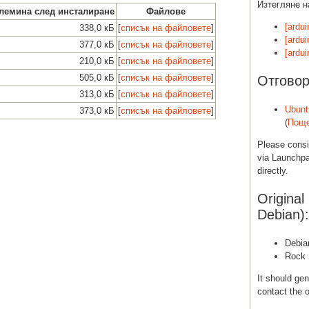
Изтегляне н
лемина след инсталиране
Файлове
[ardu
338,0 кБ
[
списък на файловете
]
[ardui
377,0 кБ
[
списък на файловете
]
[ardui
210,0 кБ
[
списък на файловете
]
505,0 кБ
[
списък на файловете
]
Отговор
313,0 кБ
[
списък на файловете
]
Ubunt
373,0 кБ
[
списък на файловете
]
(
Поще
Please cons
via Launchpa
directly.
Original
Debian):
Debia
Rock 
It should gen
contact the o