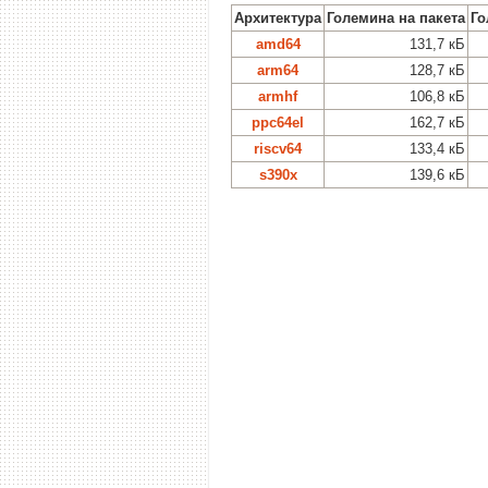
Архитектура
Големина на пакета
Го
amd64
131,7 кБ
arm64
128,7 кБ
armhf
106,8 кБ
ppc64el
162,7 кБ
riscv64
133,4 кБ
s390x
139,6 кБ