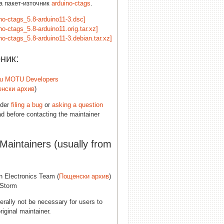
а пакет-източник
arduino-ctags
.
ino-ctags_5.8-arduino11-3.dsc]
no-ctags_5.8-arduino11.orig.tar.xz]
no-ctags_5.8-arduino11-3.debian.tar.xz]
ник:
u MOTU Developers
нски архив
)
ider
filing a bug
or
asking a question
d before contacting the maintainer
 Maintainers (usually from
n Electronics Team (
Пощенски архив
)
Storm
erally not be necessary for users to
riginal maintainer.