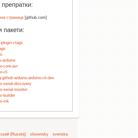
препратки:
на страница
[github.com]
 пакети:
-plugin-ctags
ags
no
e-arduino
o-core-avr
o-cli
-github-arduino-arduino-cli-dev
o-serial-discovery
o-serial-monitor
o-builder
no-mk
ский (Russkij)
slovensky
svenska