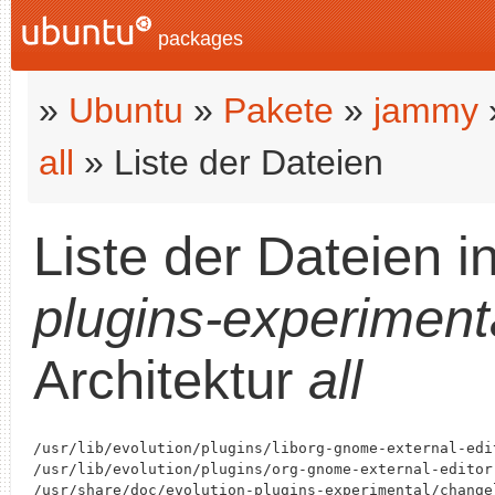
packages
»
Ubuntu
»
Pakete
»
jammy
all
» Liste der Dateien
Liste der Dateien 
plugins-experiment
Architektur
all
/usr/lib/evolution/plugins/liborg-gnome-external-edit
/usr/lib/evolution/plugins/org-gnome-external-editor.
/usr/share/doc/evolution-plugins-experimental/changel