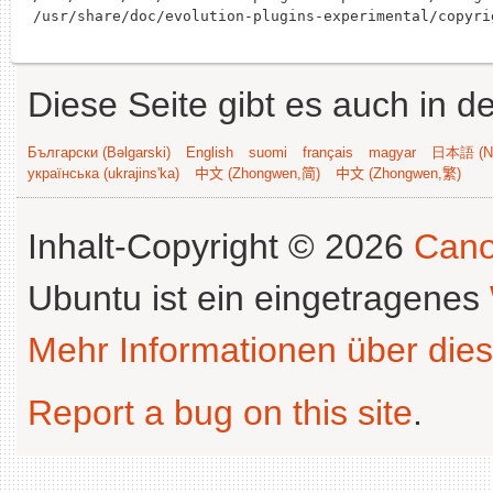
Diese Seite gibt es auch in 
Български (Bəlgarski)
English
suomi
français
magyar
日本語 (Ni
українська (ukrajins'ka)
中文 (Zhongwen,简)
中文 (Zhongwen,繁)
Inhalt-Copyright © 2026
Cano
Ubuntu ist ein eingetragenes
Mehr Informationen über dies
Report a bug on this site
.