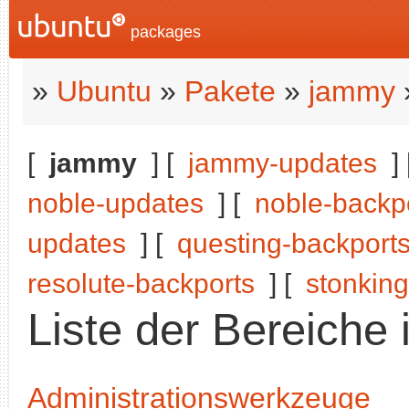
packages
»
Ubuntu
»
Pakete
»
jammy
[
jammy
] [
jammy-updates
]
noble-updates
] [
noble-backp
updates
] [
questing-backport
resolute-backports
] [
stonking
Liste der Bereiche
Administrationswerkzeuge