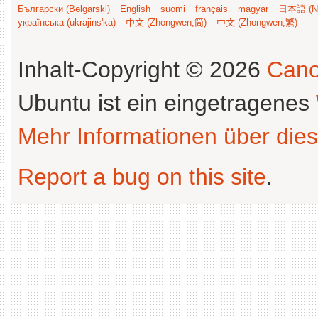
Български (Bəlgarski)
English
suomi
français
magyar
日本語 (Ni
українська (ukrajins'ka)
中文 (Zhongwen,简)
中文 (Zhongwen,繁)
Inhalt-Copyright © 2026
Cano
Ubuntu ist ein eingetragenes
Mehr Informationen über dies
Report a bug on this site
.