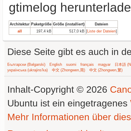
gtimelog herunterlad
Architektur
Paketgröße
Größe (installiert)
Dateien
all
197,4 kB
517,0 kB
[
Liste der Dateien
]
Diese Seite gibt es auch in 
Български (Bəlgarski)
English
suomi
français
magyar
日本語 (Ni
українська (ukrajins'ka)
中文 (Zhongwen,简)
中文 (Zhongwen,繁)
Inhalt-Copyright © 2026
Cano
Ubuntu ist ein eingetragenes
Mehr Informationen über dies