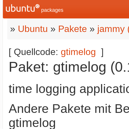
packages
»
Ubuntu
»
Pakete
»
jammy 
[ Quellcode:
gtimelog
]
Paket: gtimelog (0.
time logging applicati
Andere Pakete mit B
gtimelog