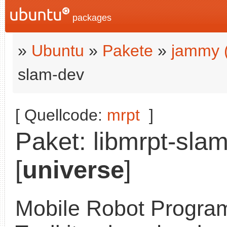
packages
»
Ubuntu
»
Pakete
»
jammy 
slam-dev
[ Quellcode:
mrpt
]
Paket: libmrpt-slam
[
universe
]
Mobile Robot Progra