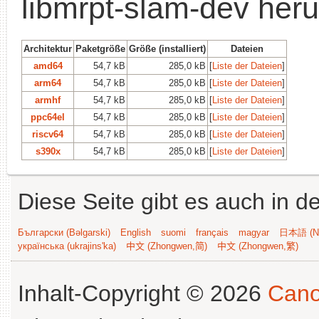
libmrpt-slam-dev her
Architektur
Paketgröße
Größe (installiert)
Dateien
amd64
54,7 kB
285,0 kB
[
Liste der Dateien
]
arm64
54,7 kB
285,0 kB
[
Liste der Dateien
]
armhf
54,7 kB
285,0 kB
[
Liste der Dateien
]
ppc64el
54,7 kB
285,0 kB
[
Liste der Dateien
]
riscv64
54,7 kB
285,0 kB
[
Liste der Dateien
]
s390x
54,7 kB
285,0 kB
[
Liste der Dateien
]
Diese Seite gibt es auch in 
Български (Bəlgarski)
English
suomi
français
magyar
日本語 (Ni
українська (ukrajins'ka)
中文 (Zhongwen,简)
中文 (Zhongwen,繁)
Inhalt-Copyright © 2026
Cano