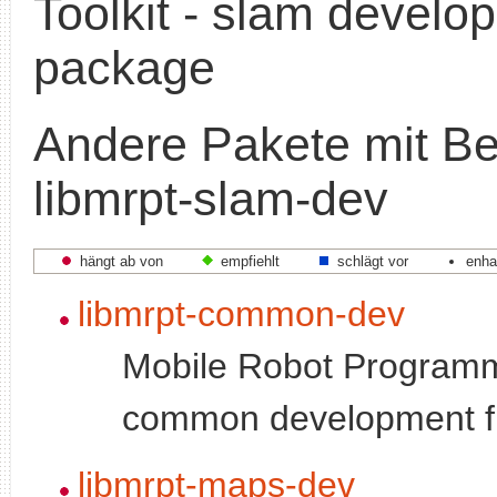
Toolkit - slam develo
package
Andere Pakete mit B
libmrpt-slam-dev
hängt ab von
empfiehlt
schlägt vor
enha
libmrpt-common-dev
Mobile Robot Programmi
common development fi
libmrpt-maps-dev