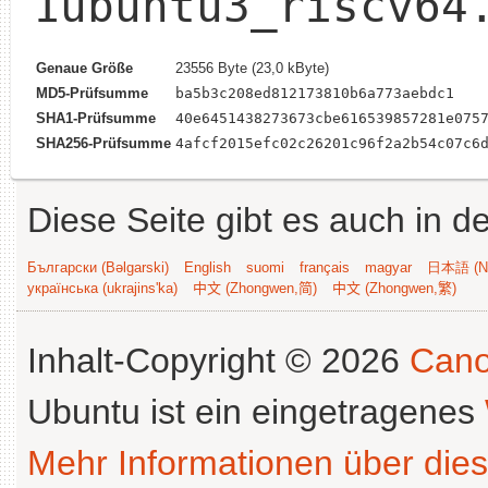
1ubuntu3_riscv64
Genaue Größe
23556 Byte (23,0 kByte)
MD5-Prüfsumme
ba5b3c208ed812173810b6a773aebdc1
SHA1-Prüfsumme
40e6451438273673cbe616539857281e075
SHA256-Prüfsumme
4afcf2015efc02c26201c96f2a2b54c07c6
Diese Seite gibt es auch in 
Български (Bəlgarski)
English
suomi
français
magyar
日本語 (Ni
українська (ukrajins'ka)
中文 (Zhongwen,简)
中文 (Zhongwen,繁)
Inhalt-Copyright © 2026
Cano
Ubuntu ist ein eingetragenes
Mehr Informationen über dies