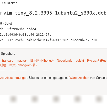
 URL klicken.
vim-tiny_8.2.3995-1ubuntu2_s390x.deb
er
,9 kByte)
db939f29969bc5ecdc4
1dc0d993d46e03cc46f2821457b
2b09712125cb68e4b1c7bc9c47f56337780b8a0cc28b7e20b30
n Sprachen:
français
magyar
日本語 (Nihongo)
Nederlands
polski
Русский (Russ
n,简)
中文 (Zhongwen,繁)
izenzbestimmungen
. Ubuntu ist ein eingetragenes
Warenzeichen
von Canonic