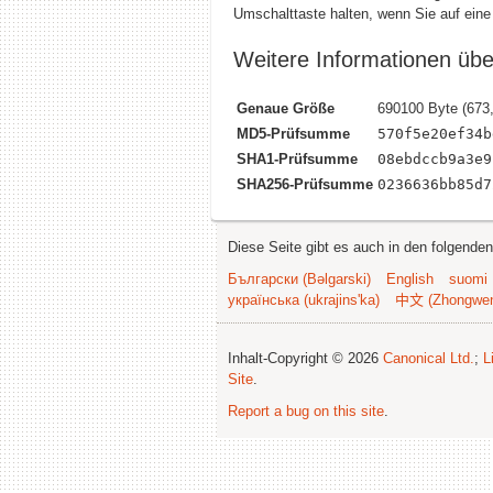
Umschalttaste halten, wenn Sie auf eine
Weitere Informationen üb
Genaue Größe
690100 Byte (673
MD5-Prüfsumme
570f5e20ef34b
SHA1-Prüfsumme
08ebdccb9a3e9
SHA256-Prüfsumme
0236636bb85d7
Diese Seite gibt es auch in den folgende
Български (Bəlgarski)
English
suomi
українська (ukrajins'ka)
中文 (Zhongwe
Inhalt-Copyright © 2026
Canonical Ltd.
;
L
Site
.
Report a bug on this site
.