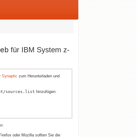
eb
für IBM System z-
r
Synaptic
zum Herunterladen und
pt/sources.list
hinzufügen:
en:
refox oder Mozilla sollten Sie die