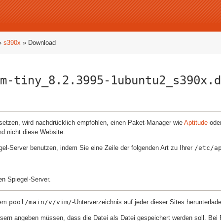
»
s390x
» Download
m-tiny_8.2.3995-1ubuntu2_s390x.d
nsetzen, wird nachdrücklich empfohlen, einen Paket-Manager wie
Aptitude
ode
nd nicht diese Website.
el-Server benutzen, indem Sie eine Zeile der folgenden Art zu Ihrer
/etc/a
n Spiegel-Server.
dem
pool/main/v/vim/
-Unterverzeichnis auf jeder dieser Sites herunterlad
ern angeben müssen, dass die Datei als Datei gespeichert werden soll. Bei Fi