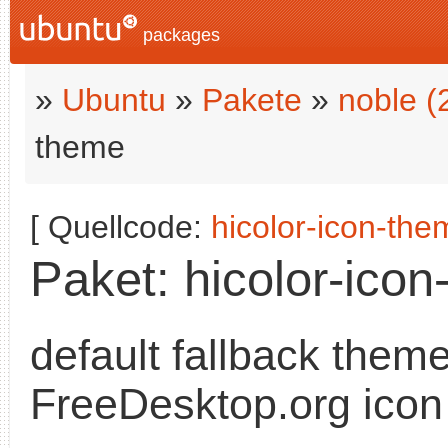
packages
»
Ubuntu
»
Pakete
»
noble (
theme
[ Quellcode:
hicolor-icon-the
Paket: hicolor-icon
default fallback theme
FreeDesktop.org ico