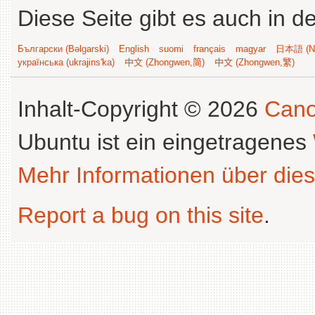
Diese Seite gibt es auch in 
Български (Bəlgarski)
English
suomi
français
magyar
日本語 (Ni
українська (ukrajins'ka)
中文 (Zhongwen,简)
中文 (Zhongwen,繁)
Inhalt-Copyright © 2026
Cano
Ubuntu ist ein eingetragenes
Mehr Informationen über dies
Report a bug on this site
.