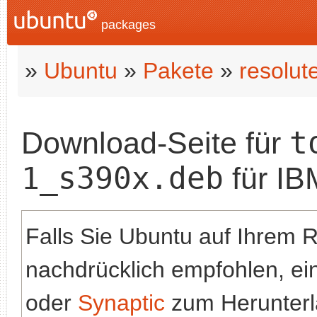
packages
»
Ubuntu
»
Pakete
»
resolut
t
Download-Seite für
1_s390x.deb
für IB
Falls Sie Ubuntu auf Ihrem 
nachdrücklich empfohlen, e
oder
Synaptic
zum Herunterla