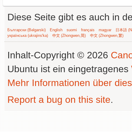
Diese Seite gibt es auch in 
Български (Bəlgarski)
English
suomi
français
magyar
日本語 (Ni
українська (ukrajins'ka)
中文 (Zhongwen,简)
中文 (Zhongwen,繁)
Inhalt-Copyright © 2026
Cano
Ubuntu ist ein eingetragenes
Mehr Informationen über dies
Report a bug on this site
.