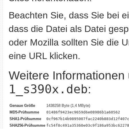
Beachten Sie, dass Sie bei 
dass die Datei als Datei gesp
oder Mozilla sollten Sie die 
eine URL klicken.
Weitere Informationen
1_s390x.deb
:
Genaue Größe
1438258 Byte (1,4 MByte)
MD5-Prüfsumme
01486f9423ec9659d6e08986b1a60562
SHA1-Prüfsumme
0cf967b14b9895007fac2240b883d12f407
SHA256-Prüfsumme
fc54f8c491a35360e03c9f186a953bc6227