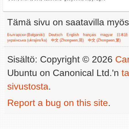
Tämä sivu on saatavilla myös s
Български (Bəlgarski)
Deutsch
English
français
magyar
日本語 (
українська (ukrajins'ka)
中文 (Zhongwen,简)
中文 (Zhongwen,繁)
Sisältö: Copyright © 2026
Can
Ubuntu on Canonical Ltd.'n
t
sivustosta
.
Report a bug on this site
.