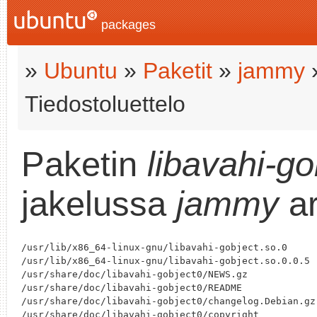
packages
»
Ubuntu
»
Paketit
»
jammy
Tiedostoluettelo
Paketin
libavahi-go
jakelussa
jammy
ar
/usr/lib/x86_64-linux-gnu/libavahi-gobject.so.0

/usr/lib/x86_64-linux-gnu/libavahi-gobject.so.0.0.5

/usr/share/doc/libavahi-gobject0/NEWS.gz

/usr/share/doc/libavahi-gobject0/README

/usr/share/doc/libavahi-gobject0/changelog.Debian.gz
