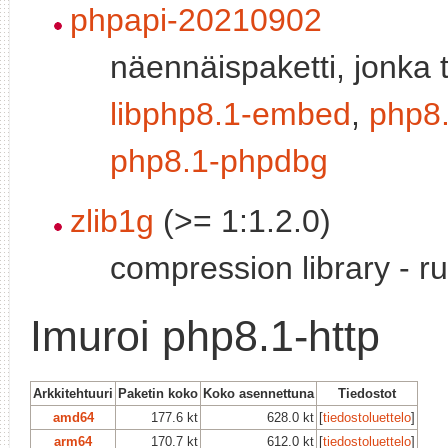
phpapi-20210902
näennäispaketti, jonka 
libphp8.1-embed
,
php8.
php8.1-phpdbg
zlib1g
(>= 1:1.2.0)
compression library - r
Imuroi php8.1-http
Arkkitehtuuri
Paketin koko
Koko asennettuna
Tiedostot
amd64
177.6 kt
628.0 kt
[
tiedostoluettelo
]
arm64
170.7 kt
612.0 kt
[
tiedostoluettelo
]