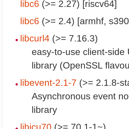
libc6
(>= 2.27) [riscv64]
libc6
(>= 2.4) [armhf, s390
libcurl4
(>= 7.16.3)
easy-to-use client-side
library (OpenSSL flavou
libevent-2.1-7
(>= 2.1.8-st
Asynchronous event noti
library
libicu70
(>= 70.1-1~)