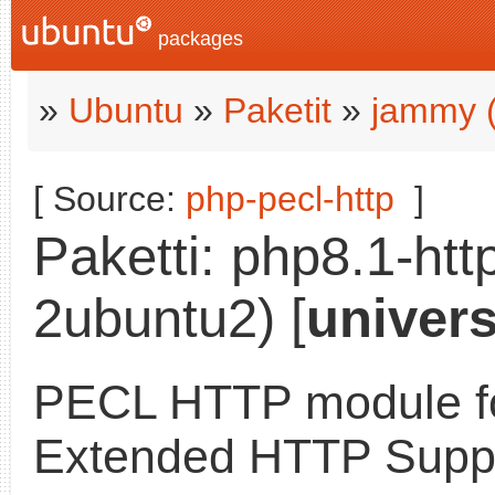
packages
»
Ubuntu
»
Paketit
»
jammy 
[ Source:
php-pecl-http
]
Paketti: php8.1-htt
2ubuntu2) [
univer
PECL HTTP module f
Extended HTTP Supp