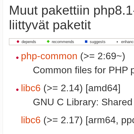
Muut pakettiin php8.1
liittyvät paketit
depends
recommends
suggests
enhanc
php-common
(>= 2:69~)
Common files for PHP 
libc6
(>= 2.14) [amd64]
GNU C Library: Shared l
libc6
(>= 2.17) [arm64, pp