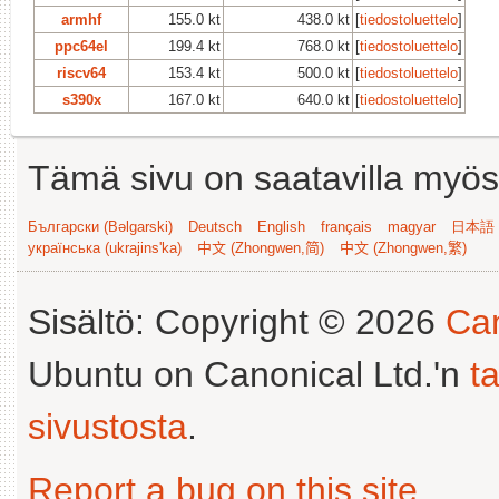
armhf
155.0 kt
438.0 kt
[
tiedostoluettelo
]
ppc64el
199.4 kt
768.0 kt
[
tiedostoluettelo
]
riscv64
153.4 kt
500.0 kt
[
tiedostoluettelo
]
s390x
167.0 kt
640.0 kt
[
tiedostoluettelo
]
Tämä sivu on saatavilla myös s
Български (Bəlgarski)
Deutsch
English
français
magyar
日本語 (
українська (ukrajins'ka)
中文 (Zhongwen,简)
中文 (Zhongwen,繁)
Sisältö: Copyright © 2026
Can
Ubuntu on Canonical Ltd.'n
t
sivustosta
.
Report a bug on this site
.