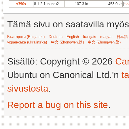
s390x
8.1.2-1ubuntu2
107.3 kt
453.0 kt
[
ti
Tämä sivu on saatavilla myös s
Български (Bəlgarski)
Deutsch
English
français
magyar
日本語 (
українська (ukrajins'ka)
中文 (Zhongwen,简)
中文 (Zhongwen,繁)
Sisältö: Copyright © 2026
Can
Ubuntu on Canonical Ltd.'n
t
sivustosta
.
Report a bug on this site
.