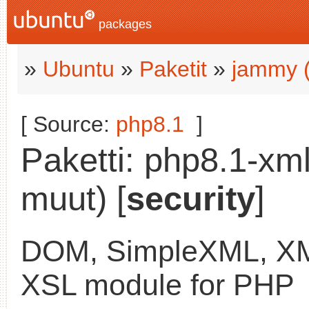
packages
»
Ubuntu
»
Paketit
»
jammy 
[ Source:
php8.1
]
Paketti: php8.1-xml
muut) [
security
]
DOM, SimpleXML, XM
XSL module for PHP