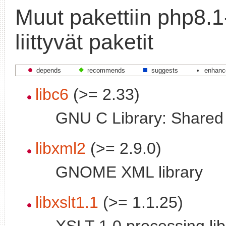
Muut pakettiin php8.1
liittyvät paketit
depends
recommends
suggests
enhanc
libc6
(>= 2.33)
GNU C Library: Shared l
libxml2
(>= 2.9.0)
GNOME XML library
libxslt1.1
(>= 1.1.25)
XSLT 1.0 processing lib