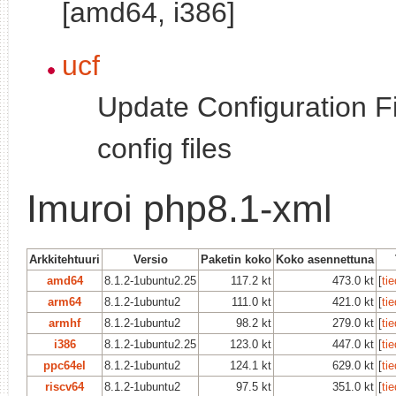
[amd64, i386]
ucf
Update Configuration Fi
config files
Imuroi php8.1-xml
Arkkitehtuuri
Versio
Paketin koko
Koko asennettuna
amd64
8.1.2-1ubuntu2.25
117.2 kt
473.0 kt
[
ti
arm64
8.1.2-1ubuntu2
111.0 kt
421.0 kt
[
ti
armhf
8.1.2-1ubuntu2
98.2 kt
279.0 kt
[
ti
i386
8.1.2-1ubuntu2.25
123.0 kt
447.0 kt
[
ti
ppc64el
8.1.2-1ubuntu2
124.1 kt
629.0 kt
[
ti
riscv64
8.1.2-1ubuntu2
97.5 kt
351.0 kt
[
ti