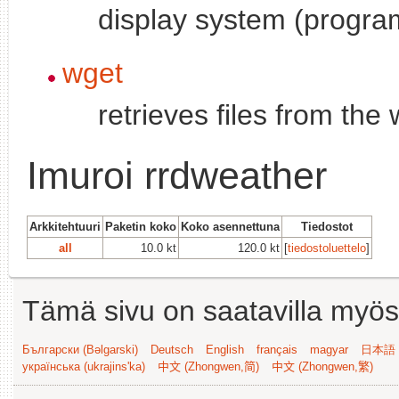
display system (progra
wget
retrieves files from the
Imuroi rrdweather
Arkkitehtuuri
Paketin koko
Koko asennettuna
Tiedostot
all
10.0 kt
120.0 kt
[
tiedostoluettelo
]
Tämä sivu on saatavilla myös s
Български (Bəlgarski)
Deutsch
English
français
magyar
日本語 (
українська (ukrajins'ka)
中文 (Zhongwen,简)
中文 (Zhongwen,繁)