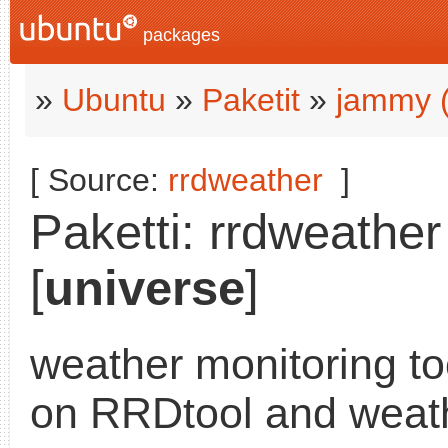
packages
»
Ubuntu
»
Paketit
»
jammy 
[ Source:
rrdweather
]
Paketti: rrdweathe
[
universe
]
weather monitoring t
on RRDtool and weat