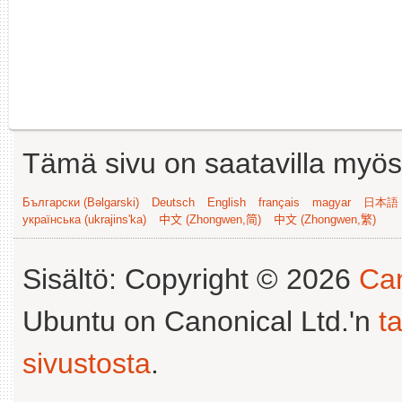
Tämä sivu on saatavilla myös s
Български (Bəlgarski)
Deutsch
English
français
magyar
日本語 (
українська (ukrajins'ka)
中文 (Zhongwen,简)
中文 (Zhongwen,繁)
Sisältö: Copyright © 2026
Can
Ubuntu on Canonical Ltd.'n
t
sivustosta
.