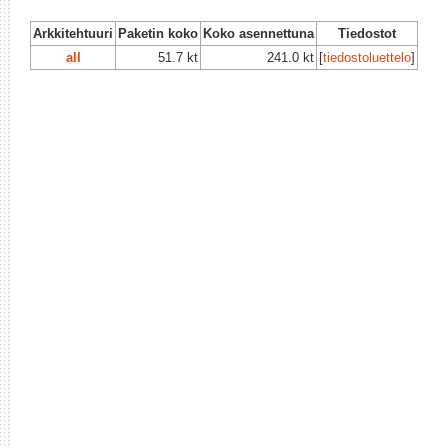
Arkkitehtuuri
Paketin koko
Koko asennettuna
Tiedostot
all
51.7 kt
241.0 kt
[
tiedostoluettelo
]