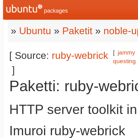
packages
»
Ubuntu
»
Paketit
»
noble-u
[
jammy
[ Source:
ruby-webrick
questing
]
Paketti: ruby-webri
HTTP server toolkit i
Imuroi ruby-webrick