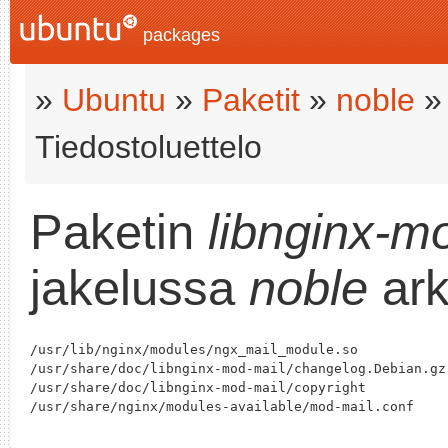
packages
»
Ubuntu
»
Paketit
»
noble
Tiedostoluettelo
Paketin
libnginx-m
jakelussa
noble
ark
/usr/lib/nginx/modules/ngx_mail_module.so

/usr/share/doc/libnginx-mod-mail/changelog.Debian.gz

/usr/share/doc/libnginx-mod-mail/copyright
