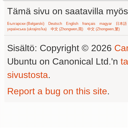
Tämä sivu on saatavilla myös s
Български (Bəlgarski)
Deutsch
English
français
magyar
日本語 (
українська (ukrajins'ka)
中文 (Zhongwen,简)
中文 (Zhongwen,繁)
Sisältö: Copyright © 2026
Can
Ubuntu on Canonical Ltd.'n
t
sivustosta
.
Report a bug on this site
.