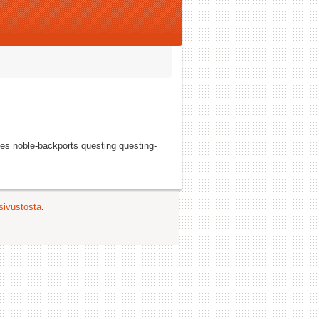
es noble-backports questing questing-
 sivustosta
.