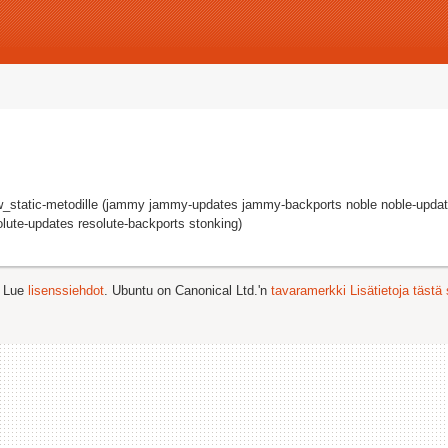
ow_static-metodille (jammy jammy-updates jammy-backports noble noble-updat
olute-updates resolute-backports stonking)
. Lue
lisenssiehdot
. Ubuntu on Canonical Ltd.'n
tavaramerkki
Lisätietoja tästä