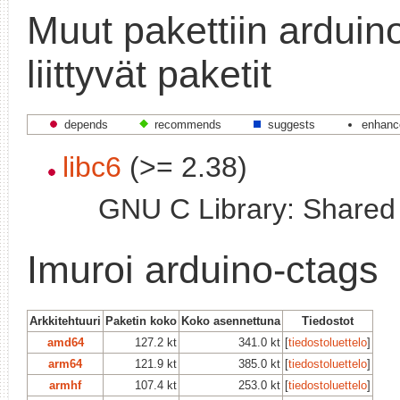
Muut pakettiin arduin
liittyvät paketit
depends
recommends
suggests
enhanc
libc6
(>= 2.38)
GNU C Library: Shared l
Imuroi arduino-ctags
Arkkitehtuuri
Paketin koko
Koko asennettuna
Tiedostot
amd64
127.2 kt
341.0 kt
[
tiedostoluettelo
]
arm64
121.9 kt
385.0 kt
[
tiedostoluettelo
]
armhf
107.4 kt
253.0 kt
[
tiedostoluettelo
]