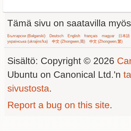
Tämä sivu on saatavilla myös s
Български (Bəlgarski)
Deutsch
English
français
magyar
日本語 (
українська (ukrajins'ka)
中文 (Zhongwen,简)
中文 (Zhongwen,繁)
Sisältö: Copyright © 2026
Can
Ubuntu on Canonical Ltd.'n
t
sivustosta
.
Report a bug on this site
.