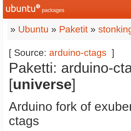
packages
»
Ubuntu
»
Paketit
»
stonkin
[ Source:
arduino-ctags
]
Paketti: arduino-ct
[
universe
]
Arduino fork of exube
ctags