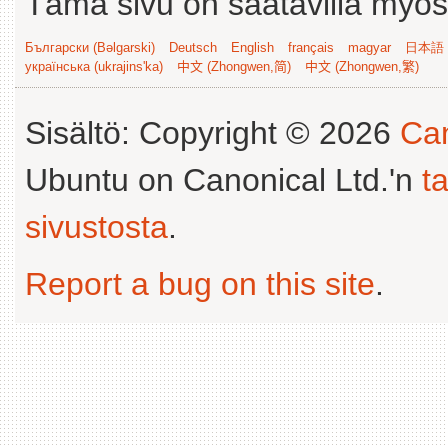
Tämä sivu on saatavilla myös s
Български (Bəlgarski)
Deutsch
English
français
magyar
日本語 (
українська (ukrajins'ka)
中文 (Zhongwen,简)
中文 (Zhongwen,繁)
Sisältö: Copyright © 2026
Can
Ubuntu on Canonical Ltd.'n
t
sivustosta
.
Report a bug on this site
.