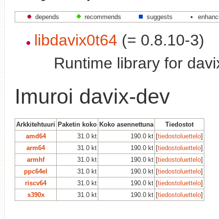
depends
recommends
suggests
enhanc
libdavix0t64
(= 0.8.10-3)
Runtime library for davi
Imuroi davix-dev
Arkkitehtuuri
Paketin koko
Koko asennettuna
Tiedostot
amd64
31.0 kt
190.0 kt
[
tiedostoluettelo
]
arm64
31.0 kt
190.0 kt
[
tiedostoluettelo
]
armhf
31.0 kt
190.0 kt
[
tiedostoluettelo
]
ppc64el
31.0 kt
190.0 kt
[
tiedostoluettelo
]
riscv64
31.0 kt
190.0 kt
[
tiedostoluettelo
]
s390x
31.0 kt
190.0 kt
[
tiedostoluettelo
]