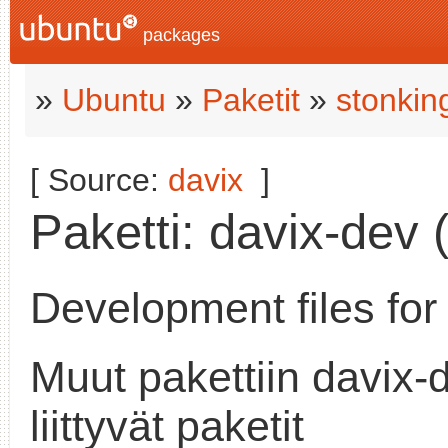
packages
»
Ubuntu
»
Paketit
»
stonkin
[ Source:
davix
]
Paketti: davix-dev (
Development files for
Muut pakettiin davix-
liittyvät paketit