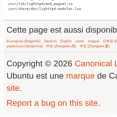
/usr/lib/lighttpd/mod_magnet.so

Cette page est aussi disponib
Български (Bəlgarski)
Deutsch
English
suomi
magyar
日本語 (Ni
українська (ukrajins'ka)
中文 (Zhongwen,简)
中文 (Zhongwen,繁)
Copyright © 2026
Canonical L
Ubuntu est une
marque
de Ca
site
.
Report a bug on this site
.