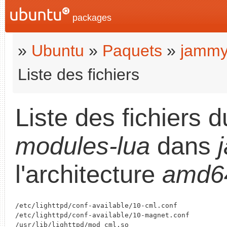
packages
»
Ubuntu
»
Paquets
»
jamm
Liste des fichiers
Liste des fichiers 
modules-lua
dans
l'architecture
amd6
/etc/lighttpd/conf-available/10-cml.conf

/etc/lighttpd/conf-available/10-magnet.conf

/usr/lib/lighttpd/mod_cml.so
