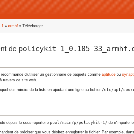
t-1
»
armhf
» Télécharger
ent de
policykit-1_0.105-33_armhf.
ent recommandé d'utiliser un gestionnaire de paquets comme
aptitude
ou
synapt
à travers ce site web.
equel des miroirs de la liste en ajoutant une ligne au fichier
/etc/apt/sour
.
ndé depuis le sous-répertoire
pool/main/p/policykit-1/
de n'importe le
andent de préciser que vous désirez enregistrer le fichier. Par exemple, dan