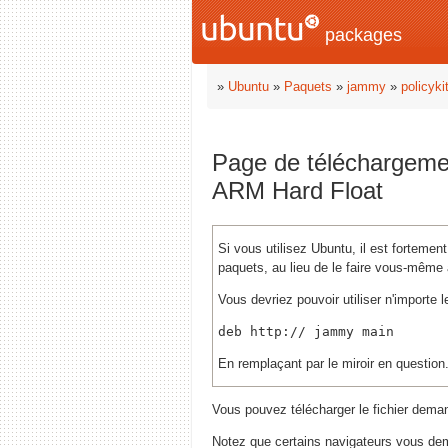
packages
»
Ubuntu
»
Paquets
»
jammy
»
policyki
Page de téléchargem
ARM Hard Float
Si vous utilisez Ubuntu, il est fortem
paquets, au lieu de le faire vous-même 
Vous devriez pouvoir utiliser n'importe l
deb http://
En remplaçant
par le miroir en question
Vous pouvez télécharger le fichier dema
Notez que certains navigateurs vous dem