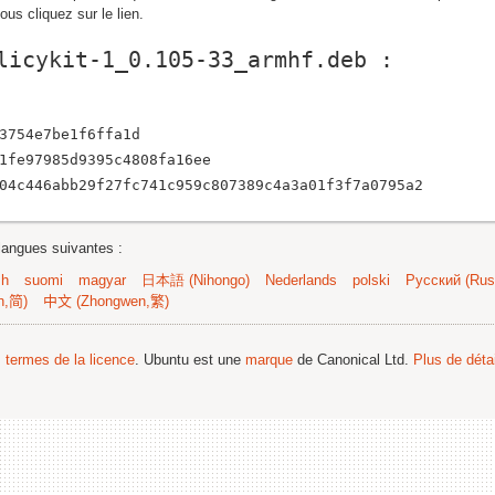
us cliquez sur le lien.
licykit-1_0.105-33_armhf.deb
:
3754e7be1f6ffa1d
1fe97985d9395c4808fa16ee
04c446abb29f27fc741c959c807389c4a3a01f3f7a0795a2
langues suivantes :
sh
suomi
magyar
日本語 (Nihongo)
Nederlands
polski
Русский (Russ
n,简)
中文 (Zhongwen,繁)
s termes de la licence
. Ubuntu est une
marque
de Canonical Ltd.
Plus de détai