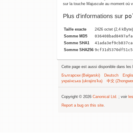
sur la touche Majuscule au moment où vo
po
Plus d'informations sur
Taille exacte
2426 octet (2,4 kByte)
Somme MD5
036408bad8497afa
Somme SHA1
41ada3ef9cb837ca
Somme SHA256
9cf31d5370df51c5
Cette page est aussi disponible dans les 
Български (Bəlgarski)
Deutsch
Engli
українська (ukrajins'ka)
中文 (Zhongwe
Copyright © 2026
Canonical Ltd.
; voir
le
Report a bug on this site
.