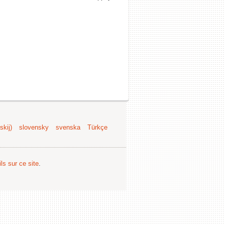
kij)
slovensky
svenska
Türkçe
ls sur ce site
.