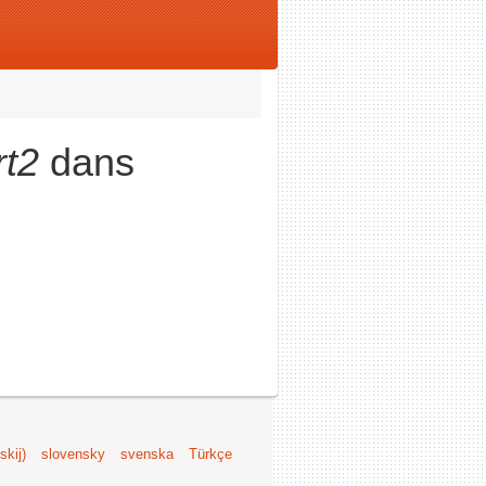
rt2
dans
kij)
slovensky
svenska
Türkçe