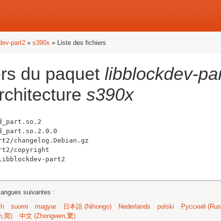
dev-part2
»
s390x
» Liste des fichiers
iers du paquet
libblockdev-pa
rchitecture
s390x
_part.so.2

_part.so.2.0.0

t2/changelog.Debian.gz

t2/copyright

langues suivantes :
sh
suomi
magyar
日本語 (Nihongo)
Nederlands
polski
Русский (Russ
n,简)
中文 (Zhongwen,繁)