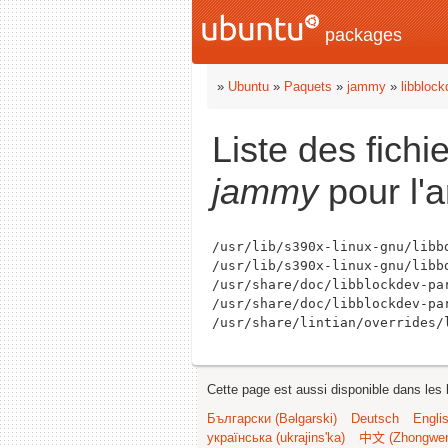
packages
»
Ubuntu
»
Paquets
»
jammy
»
libblock
Liste des fich
jammy
pour l'a
/usr/lib/s390x-linux-gnu/libbd
/usr/lib/s390x-linux-gnu/libbd
/usr/share/doc/libblockdev-par
/usr/share/doc/libblockdev-par
Cette page est aussi disponible dans les 
Български (Bəlgarski)
Deutsch
Engli
українська (ukrajins'ka)
中文 (Zhongwe