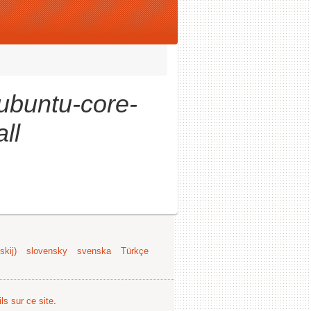
ubuntu-core-
all
kij)
slovensky
svenska
Türkçe
ls sur ce site
.