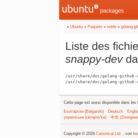
packages
»
Ubuntu
»
Paquets
»
noble
»
golang-gi
Liste des fich
snappy-dev
da
/usr/share/doc/golang-github-
Cette page est aussi disponible dans les 
Български (Bəlgarski)
Deutsch
Engli
українська (ukrajins'ka)
中文 (Zhongwe
Copyright © 2026
Canonical Ltd.
; voir
le