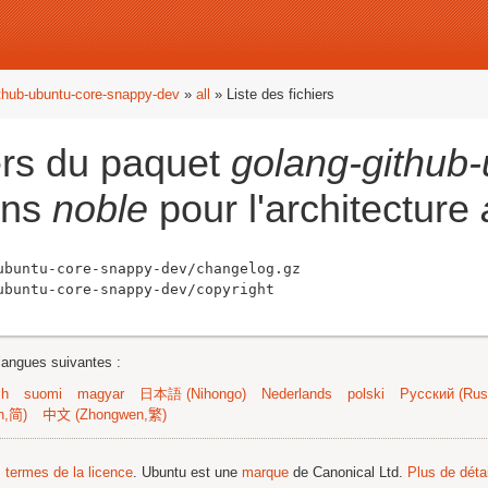
thub-ubuntu-core-snappy-dev
»
all
» Liste des fichiers
iers du paquet
golang-github-
ns
noble
pour l'architecture
ubuntu-core-snappy-dev/changelog.gz

langues suivantes :
sh
suomi
magyar
日本語 (Nihongo)
Nederlands
polski
Русский (Russ
n,简)
中文 (Zhongwen,繁)
s termes de la licence
. Ubuntu est une
marque
de Canonical Ltd.
Plus de détai