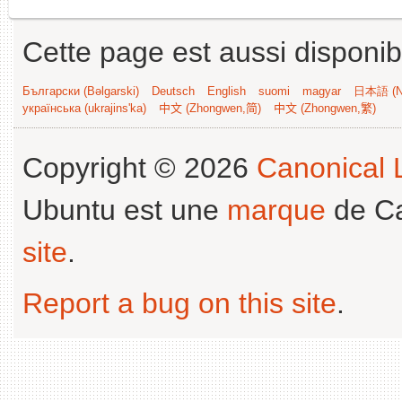
Cette page est aussi disponib
Български (Bəlgarski)
Deutsch
English
suomi
magyar
日本語 (Ni
українська (ukrajins'ka)
中文 (Zhongwen,简)
中文 (Zhongwen,繁)
Copyright © 2026
Canonical L
Ubuntu est une
marque
de Ca
site
.
Report a bug on this site
.