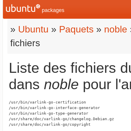
packages
»
Ubuntu
»
Paquets
»
noble
fichiers
Liste des fichiers 
dans
noble
pour l'a
/usr/bin/varlink-go-certification

/usr/bin/varlink-go-interface-generator

/usr/bin/varlink-go-type-generator

/usr/share/doc/varlink-go/changelog.Debian.gz
