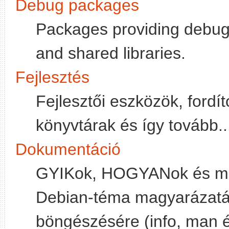
Debug packages
Packages providing debugg
and shared libraries.
Fejlesztés
Fejlesztői eszközök, fordít
könyvtárak és így tovább..
Dokumentáció
GYIKok, HOGYANok és má
Debian-téma magyarázatár
böngészésére (info, man é