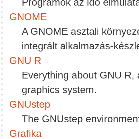
Programok az idő elmulat
GNOME
A GNOME asztali környeze
integrált alkalmazás-készle
GNU R
Everything about GNU R, a
graphics system.
GNUstep
The GNUstep environment
Grafika