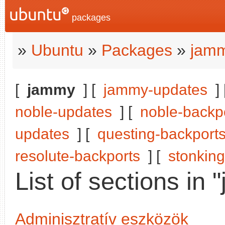
packages
»
Ubuntu
»
Packages
»
jam
[
jammy
] [
jammy-updates
]
noble-updates
] [
noble-backp
updates
] [
questing-backport
resolute-backports
] [
stonking
List of sections in
Adminisztratív eszközök