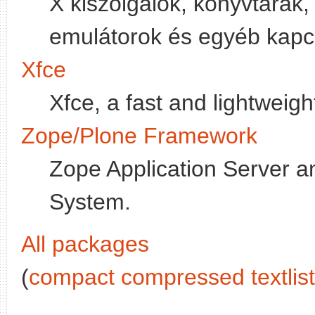
X kiszolgálók, könyvtárak,
emulátorok és egyéb kapc
Xfce
Xfce, a fast and lightweig
Zope/Plone Framework
Zope Application Server 
System.
All packages
(
compact compressed textlist