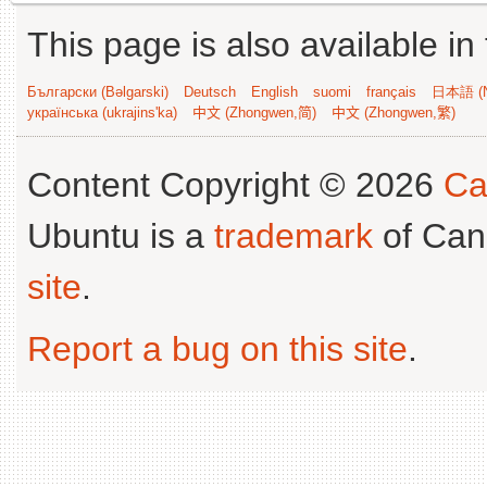
This page is also available in
Български (Bəlgarski)
Deutsch
English
suomi
français
日本語 (N
українська (ukrajins'ka)
中文 (Zhongwen,简)
中文 (Zhongwen,繁)
Content Copyright © 2026
Ca
Ubuntu is a
trademark
of Can
site
.
Report a bug on this site
.