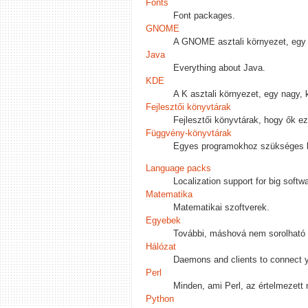
Fonts
Font packages.
GNOME
A GNOME asztali környezet, egy e
Java
Everything about Java.
KDE
A K asztali környezet, egy nagy,
Fejlesztői könyvtárak
Fejlesztői könyvtárak, hogy ők e
Függvény-könyvtárak
Egyes programokhoz szükséges kö
Language packs
Localization support for big soft
Matematika
Matematikai szoftverek.
Egyebek
További, máshová nem sorolható
Hálózat
Daemons and clients to connect y
Perl
Minden, ami Perl, az értelmezett 
Python