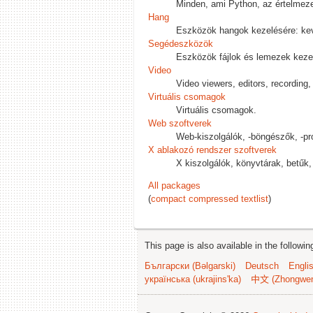
Minden, ami Python, az értelmezett
Hang
Eszközök hangok kezelésére: keve
Segédeszközök
Eszközök fájlok és lemezek kezel
Video
Video viewers, editors, recording,
Virtuális csomagok
Virtuális csomagok.
Web szoftverek
Web-kiszolgálók, -böngészők, -pr
X ablakozó rendszer szoftverek
X kiszolgálók, könyvtárak, betűk
All packages
(
compact compressed textlist
)
This page is also available in the followi
Български (Bəlgarski)
Deutsch
Engli
українська (ukrajins'ka)
中文 (Zhongwe