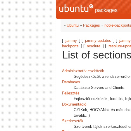
packages
»
Ubuntu
»
Packages
»
noble-backport
[
jammy
] [
jammy-updates
] [
jammy-
backports
] [
resolute
] [
resolute-upd
List of section
Adminisztratív eszközök
Segédeszközök a rendszer-erőforrá
Databases
Database Servers and Clients.
Fejlesztés
Fejlesztői eszközök, fordítók, fej
Dokumentáció
GYIKok, HOGYANok és más dokume
tovább...)
Szerkesztők
Szoftverek fájlok szerkesztéséh