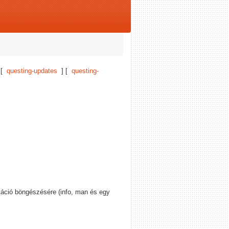
 [
questing-updates
] [
questing-
ció böngészésére (info, man és egy