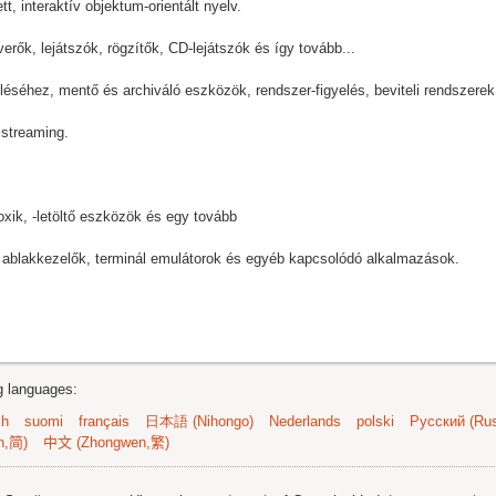
, interaktív objektum-orientált nyelv.
rők, lejátszók, rögzítők, CD-lejátszók és így tovább...
éséhez, mentő és archiváló eszközök, rendszer-figyelés, beviteli rendszerek
 streaming.
oxik, -letöltő eszközök és egy tovább
, ablakkezelők, terminál emulátorok és egyéb kapcsolódó alkalmazások.
ng languages:
sh
suomi
français
日本語 (Nihongo)
Nederlands
polski
Русский (Rus
n,简)
中文 (Zhongwen,繁)