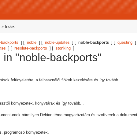
s
» Index
backports
] [
noble
] [
noble-updates
] [
noble-backports
] [
questing
]
ates
] [
resolute-backports
] [
stonking
]
s in "noble-backports"
sok felügyeletére, a felhasználói fiókok kezelésére és így tovább...
lesztői környezetek, könyvtárak és így tovább...
ntumok bármilyen Debian-téma magyarázatára és szoftverek a dokumentá
ez, programozó környezetek.