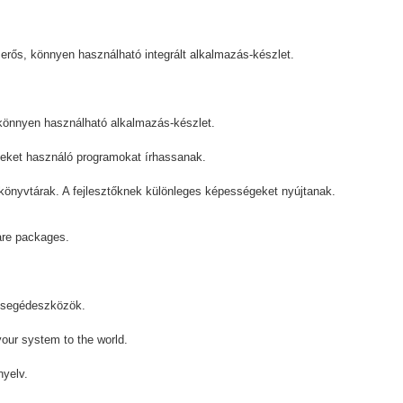
rős, könnyen használható integrált alkalmazás-készlet.
 könnyen használható alkalmazás-készlet.
zeket használó programokat írhassanak.
nyvtárak. A fejlesztőknek különleges képességeket nyújtanak.
ware packages.
 segédeszközök.
our system to the world.
nyelv.