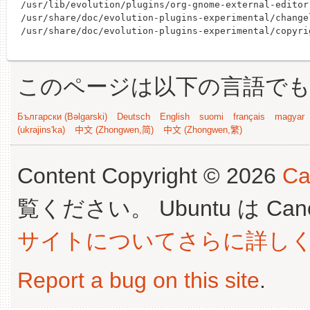
/usr/lib/evolution/plugins/org-gnome-external-editor.
/usr/share/doc/evolution-plugins-experimental/changel
このページは以下の言語で
Български (Bəlgarski)
Deutsch
English
suomi
français
magyar
(ukrajins'ka)
中文 (Zhongwen,简)
中文 (Zhongwen,繁)
Content Copyright © 2026
Ca
覧ください。 Ubuntu は Canoni
サイトについてさらに詳し
Report a bug on this site
.