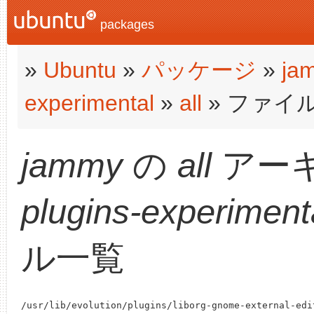
packages
»
Ubuntu
»
パッケージ
»
ja
experimental
»
all
» ファイ
jammy
の
all
アー
plugins-experiment
ル一覧
/usr/lib/evolution/plugins/liborg-gnome-external-edit