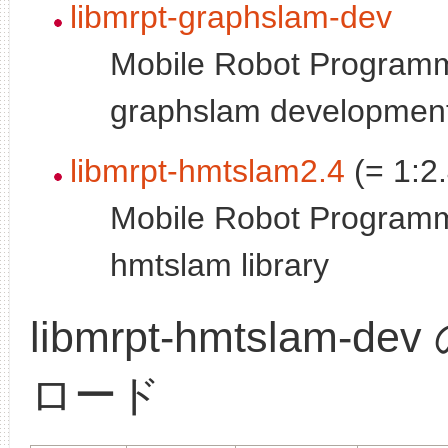
libmrpt-graphslam-dev
Mobile Robot Programmi
graphslam developmen
libmrpt-hmtslam2.4
(= 1:2
Mobile Robot Programmi
hmtslam library
libmrpt-hmtslam-d
ロード