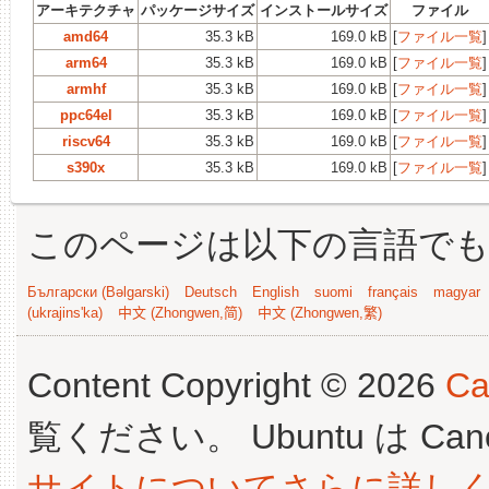
アーキテクチャ
パッケージサイズ
インストールサイズ
ファイル
amd64
35.3 kB
169.0 kB
[
ファイル一覧
]
arm64
35.3 kB
169.0 kB
[
ファイル一覧
]
armhf
35.3 kB
169.0 kB
[
ファイル一覧
]
ppc64el
35.3 kB
169.0 kB
[
ファイル一覧
]
riscv64
35.3 kB
169.0 kB
[
ファイル一覧
]
s390x
35.3 kB
169.0 kB
[
ファイル一覧
]
このページは以下の言語で
Български (Bəlgarski)
Deutsch
English
suomi
français
magyar
(ukrajins'ka)
中文 (Zhongwen,简)
中文 (Zhongwen,繁)
Content Copyright © 2026
Ca
覧ください。 Ubuntu は Canoni
サイトについてさらに詳し