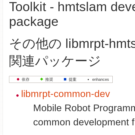
Toolkit - hmtslam de
package
その他の libmrpt-hmts
関連パッケージ
依存
推奨
提案
enhances
libmrpt-common-dev
Mobile Robot Programmi
common development fi