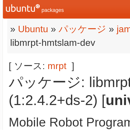
packages
»
Ubuntu
»
パッケージ
»
ja
libmrpt-hmtslam-dev
[ ソース:
mrpt
]
パッケージ: libmrpt-
(1:2.4.2+ds-2) [
uni
Mobile Robot Progra