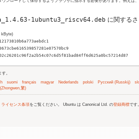
ンロードして保存するようブラウザに指示する必要があります。例えば、Firefox や
。
a_1.4.63-1ubuntu3_riscv64.deb
に関するさ
 kByte)
12173810b6a773aebdc1
3673cbe616539857281e07570bc9
02c26201c96f2a2b54c07c6d5f81bad84ff6d625a0bc57214d87
ます。
sh
suomi
français
magyar
Nederlands
polski
Русский (Russkij)
sl
(Zhongwen,繁)
;
ライセンス条項
をご覧ください。 Ubuntu は Canonical Ltd. の
登録商標
です