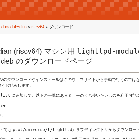
tpd-modules-lua
»
riscv64
» ダウンロード
 endian (riscv64) マシン用
lighttpd-modul
.deb
のダウンロードページ
ッケージのダウンロードやインストールはこのウェブサイトから手動で行うのでは
強くお勧めします。
.list
に追加して、以下の一覧にあるミラーのうち使いたいものを利用可能
い。
イトでも
pool/universe/l/lighttpd/
サブディレクトリからダウンロー