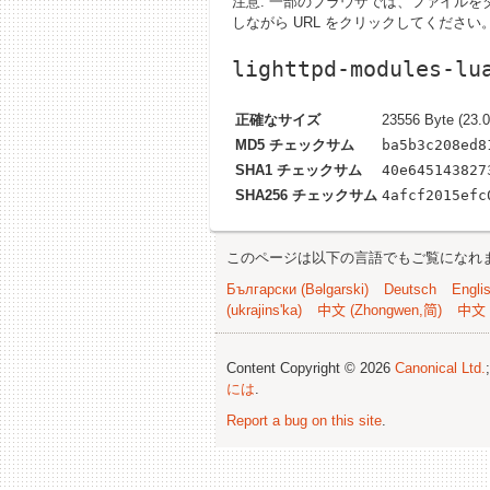
注意: 一部のブラウザでは、ファイルをダウ
しながら URL をクリックしてください
lighttpd-modules-lu
正確なサイズ
23556 Byte (23.0
MD5 チェックサム
ba5b3c208ed8
SHA1 チェックサム
40e645143827
SHA256 チェックサム
4afcf2015efc
このページは以下の言語でもご覧になれ
Български (Bəlgarski)
Deutsch
Engli
(ukrajins'ka)
中文 (Zhongwen,简)
中文 
Content Copyright © 2026
Canonical Ltd.
には
.
Report a bug on this site
.