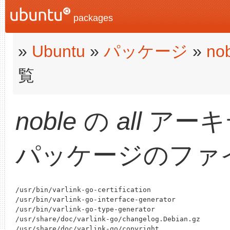
packages
»
Ubuntu
»
パッケージ
»
no
覧
noble
の
all
アーキ
パッケージのファ
/usr/bin/varlink-go-certification

/usr/bin/varlink-go-interface-generator

/usr/bin/varlink-go-type-generator

/usr/share/doc/varlink-go/changelog.Debian.gz
