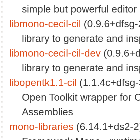
simple but powerful editor f
libmono-cecil-cil
(0.9.6+dfsg-2
library to generate and in
libmono-cecil-cil-dev
(0.9.6+d
library to generate and in
libopentk1.1-cil
(1.1.4c+dfsg-3
Open Toolkit wrapper fo
Assemblies
mono-libraries
(6.14.1+ds2-2)