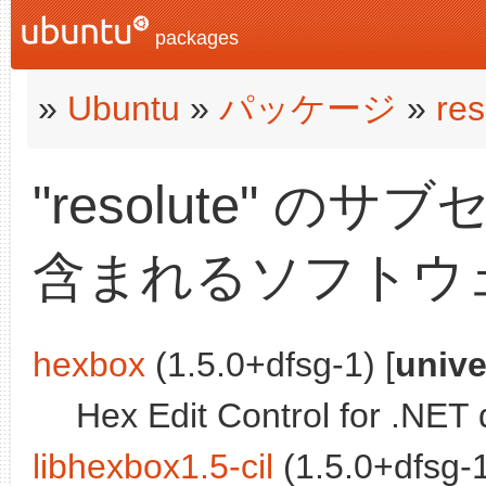
packages
»
Ubuntu
»
パッケージ
»
res
"resolute" のサブ
含まれるソフトウ
hexbox
(1.5.0+dfsg-1) [
unive
Hex Edit Control for .NET
libhexbox1.5-cil
(1.5.0+dfsg-1