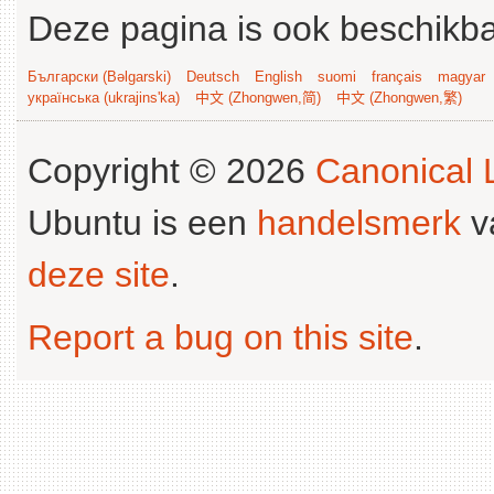
Deze pagina is ook beschikba
Български (Bəlgarski)
Deutsch
English
suomi
français
magyar
українська (ukrajins'ka)
中文 (Zhongwen,简)
中文 (Zhongwen,繁)
Copyright © 2026
Canonical L
Ubuntu is een
handelsmerk
v
deze site
.
Report a bug on this site
.