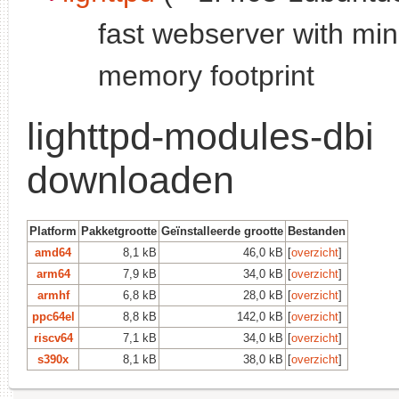
fast webserver with min
memory footprint
lighttpd-modules-dbi
downloaden
Platform
Pakketgrootte
Geïnstalleerde grootte
Bestanden
amd64
8,1 kB
46,0 kB
[
overzicht
]
arm64
7,9 kB
34,0 kB
[
overzicht
]
armhf
6,8 kB
28,0 kB
[
overzicht
]
ppc64el
8,8 kB
142,0 kB
[
overzicht
]
riscv64
7,1 kB
34,0 kB
[
overzicht
]
s390x
8,1 kB
38,0 kB
[
overzicht
]