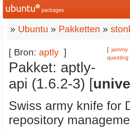
packages
»
Ubuntu
»
Pakketten
»
ston
[
jammy
[ Bron:
aptly
]
questing
Pakket: aptly-
api (1.6.2-3) [
unive
Swiss army knife for 
repository managemen