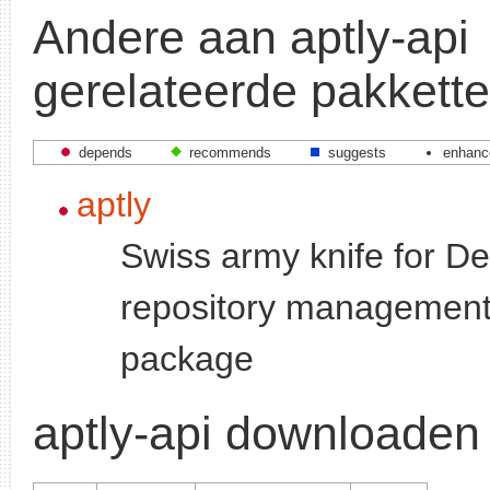
Andere aan aptly-api
gerelateerde pakkett
depends
recommends
suggests
enhanc
aptly
Swiss army knife for D
repository management
package
aptly-api downloaden