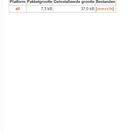
Platform
Pakketgrootte
Geïnstalleerde grootte
Bestanden
all
7,3 kB
37,0 kB
[
overzicht
]