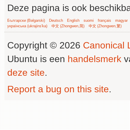
Deze pagina is ook beschikba
Български (Bəlgarski)
Deutsch
English
suomi
français
magyar
українська (ukrajins'ka)
中文 (Zhongwen,简)
中文 (Zhongwen,繁)
Copyright © 2026
Canonical L
Ubuntu is een
handelsmerk
v
deze site
.
Report a bug on this site
.