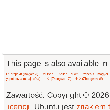
This page is also available in
Български (Bəlgarski)
Deutsch
English
suomi
français
magyar
українська (ukrajins'ka)
中文 (Zhongwen,简)
中文 (Zhongwen,繁)
Zawartość: Copyright © 202
licencji
. Ubuntu jest
znakiem