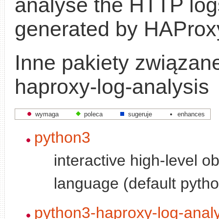
analyse the HTTP log
generated by HAProx
Inne pakiety związan
haproxy-log-analysis
wymaga
poleca
sugeruje
enhances
python3
interactive high-level o
language (default pytho
python3-haproxy-log-analy