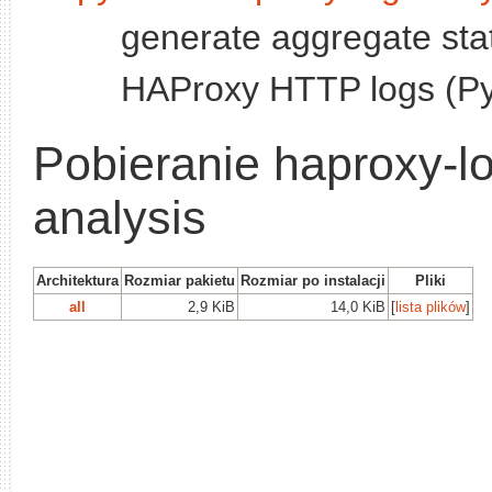
generate aggregate stat
HAProxy HTTP logs (Py
Pobieranie haproxy-l
analysis
Architektura
Rozmiar pakietu
Rozmiar po instalacji
Pliki
all
2,9 KiB
14,0 KiB
[
lista plików
]