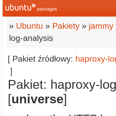
packages
»
Ubuntu
»
Pakiety
»
jammy 
log-analysis
[ Pakiet źródłowy:
haproxy-lo
]
Pakiet: haproxy-log
[
universe
]