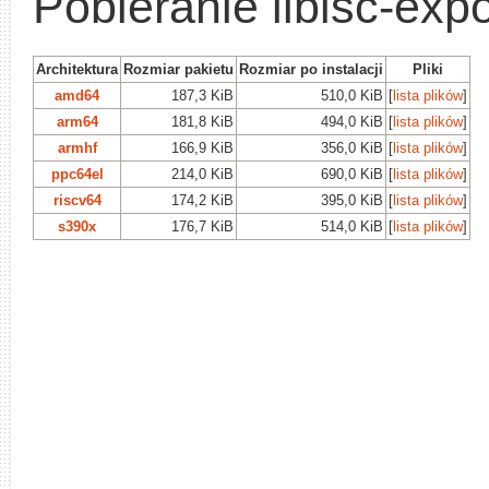
Pobieranie libisc-exp
Architektura
Rozmiar pakietu
Rozmiar po instalacji
Pliki
amd64
187,3 KiB
510,0 KiB
[
lista plików
]
arm64
181,8 KiB
494,0 KiB
[
lista plików
]
armhf
166,9 KiB
356,0 KiB
[
lista plików
]
ppc64el
214,0 KiB
690,0 KiB
[
lista plików
]
riscv64
174,2 KiB
395,0 KiB
[
lista plików
]
s390x
176,7 KiB
514,0 KiB
[
lista plików
]