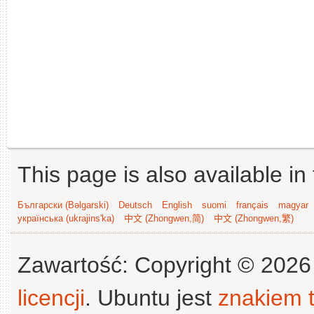
This page is also available in
Български (Bəlgarski)
Deutsch
English
suomi
français
magyar
українська (ukrajins'ka)
中文 (Zhongwen,简)
中文 (Zhongwen,繁)
Zawartość: Copyright © 202
licencji
. Ubuntu jest
znakiem