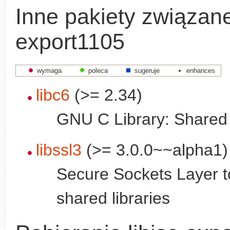
Inne pakiety związane 
export1105
wymaga
poleca
sugeruje
enhances
libc6
(>= 2.34)
GNU C Library: Shared l
libssl3
(>= 3.0.0~~alpha1)
Secure Sockets Layer to
shared libraries