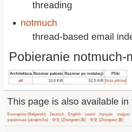
threading
notmuch
thread-based email ind
Pobieranie notmuch-
Architektura
Rozmiar pakietu
Rozmiar po instalacji
Pliki
all
10,0 KiB
52,0 KiB
[
lista plików
]
This page is also available in
Български (Bəlgarski)
Deutsch
English
suomi
français
magyar
українська (ukrajins'ka)
中文 (Zhongwen,简)
中文 (Zhongwen,繁)