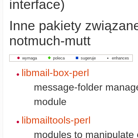
interface)
Inne pakiety związan
notmuch-mutt
wymaga
poleca
sugeruje
enhances
libmail-box-perl
message-folder manag
module
libmailtools-perl
modules to manipulate e