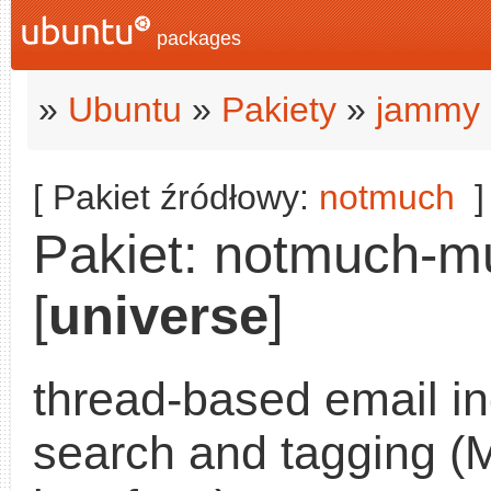
packages
»
Ubuntu
»
Pakiety
»
jammy 
[ Pakiet źródłowy:
notmuch
]
Pakiet: notmuch-mu
[
universe
]
thread-based email i
search and tagging (