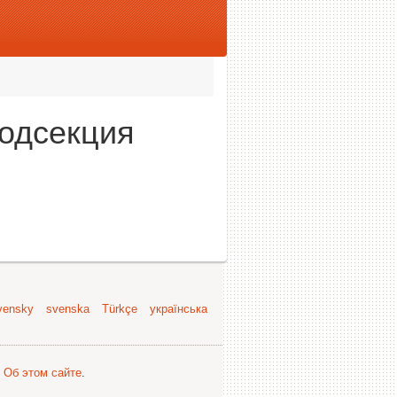
Подсекция
vensky
svenska
Türkçe
українська
.
Об этом сайте
.