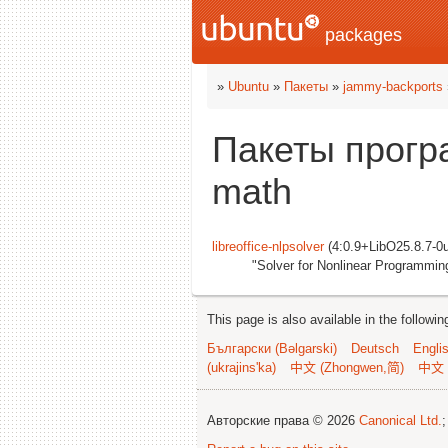
packages
»
Ubuntu
»
Пакеты
»
jammy-backports
Пакеты прогр
math
libreoffice-nlpsolver
(4:0.9+LibO25.8.7-0
"Solver for Nonlinear Programming
This page is also available in the followi
Български (Bəlgarski)
Deutsch
Engli
(ukrajins'ka)
中文 (Zhongwen,简)
中文 
Авторские права © 2026
Canonical Ltd.