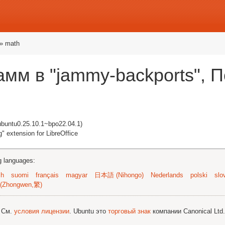
» math
амм в "jammy-backports", 
ubuntu0.25.10.1~bpo22.04.1)
" extension for LibreOffice
ng languages:
sh
suomi
français
magyar
日本語 (Nihongo)
Nederlands
polski
slo
(Zhongwen,繁)
; См.
условия лицензии
. Ubuntu это
торговый знак
компании Canonical Ltd