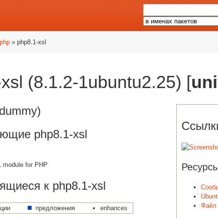
php
» php8.1-xsl
xsl (8.1.2-1ubuntu2.25) [
un
(dummy)
Ссылки
ющие php8.1-xsl
 module for PHP
Ресурсы
ящиеся к php8.1-xsl
Сооб
Ubunt
Файл 
ции
предложения
enhances