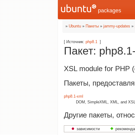
packages
»
Ubuntu
»
Пакеты
»
jammy-updates
»
[ Источник:
php8.1
]
Пакет: php8.1-
XSL module for PHP 
Пакеты, предоставля
php8.1-xml
DOM, SimpleXML, XML, and XSL
Другие пакеты, относ
зависимости
рекоменда