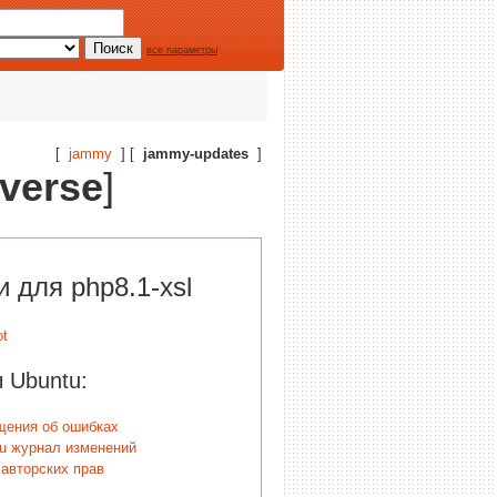
все параметры
[
jammy
] [
jammy-updates
]
iverse
]
 для php8.1-xsl
 Ubuntu:
щения об ошибках
u журнал изменений
авторских прав