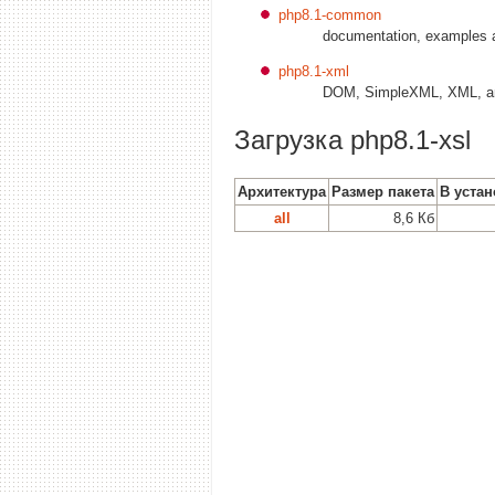
php8.1-common
documentation, examples
php8.1-xml
DOM, SimpleXML, XML, a
Загрузка php8.1-xsl
Архитектура
Размер пакета
В уста
all
8,6 Кб