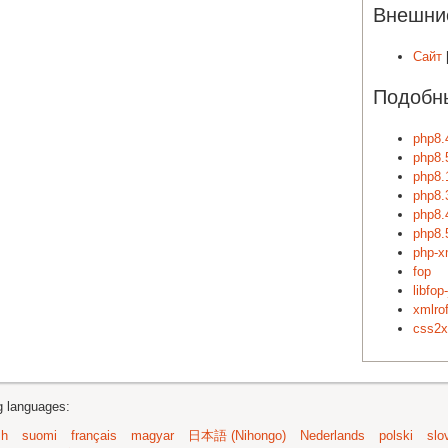
Внешни
Сайт
Подобны
php8.
php8.
php8.
php8.
php8.
php8.
php-x
fop
libfop
xmlrof
css2x
ng languages:
sh
suomi
français
magyar
日本語 (Nihongo)
Nederlands
polski
slo