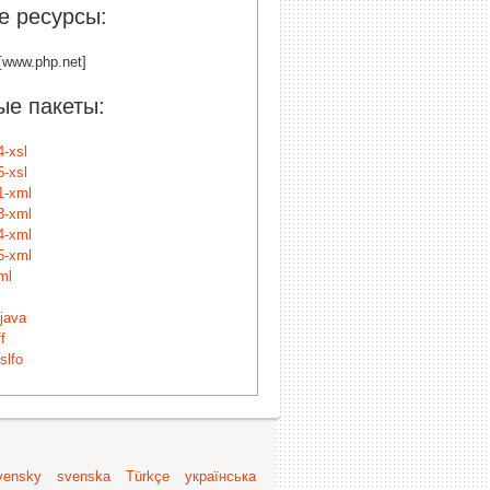
е ресурсы:
[www.php.net]
е пакеты:
4-xsl
5-xsl
1-xml
3-xml
4-xml
5-xml
ml
-java
f
slfo
vensky
svenska
Türkçe
українська