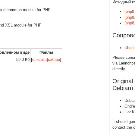
Исходный к
 and common module for PHP
[php8.
[php8
[php8
nd XSL module for PHP
Сопров
Ubunt
новленном виде
Файлы
Please cons
59,0 Кб
[
список файлов
]
via Launchpa
directly.
Original
Debian):
Debia
Ondře
Lior 
It should gen
contact the o