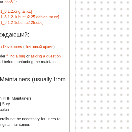
од
php8.1
:
1_8.1.2.orig.tar.xz]
.1_8.1.2-1ubuntu2.25.debian.tar.xz]
.1_8.1.2-1ubuntu2.25.dsc]
ождающий:
u Developers
(
Почтовый архив
)
ider
filing a bug
or
asking a question
d before contacting the maintainer
 Maintainers (usually from
n PHP Maintainers
j Surý
Kaplan
erally not be necessary for users to
riginal maintainer.