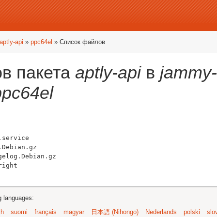
aptly-api
»
ppc64el
» Список файлов
в пакета
aptly-api
в
jammy-
ppc64el
service

Debian.gz

elog.Debian.gz

ng languages:
sh
suomi
français
magyar
日本語 (Nihongo)
Nederlands
polski
slo