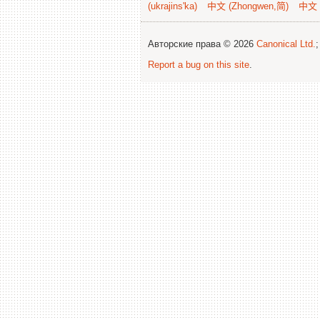
(ukrajins'ka)
中文 (Zhongwen,简)
中文 
Авторские права © 2026
Canonical Ltd.
Report a bug on this site
.