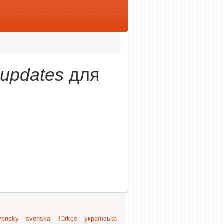
updates
для
vensky
svenska
Türkçe
українська