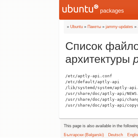
packages
»
Ubuntu
»
Пакеты
»
jammy-updates
»
Список файло
архитектуры
/etc/aptly-api.conf

/etc/default/aptly-api

/lib/systemd/system/aptly-api.
/usr/share/doc/aptly-api/NEWS.
/usr/share/doc/aptly-api/chang
This page is also available in the followi
Български (Bəlgarski)
Deutsch
Engli