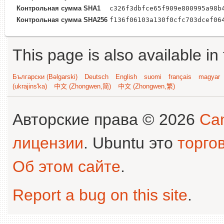
Контрольная сумма SHA1
c326f3dbfce65f909e800995a98b
Контрольная сумма SHA256
f136f06103a130f0cfc703dcef06
This page is also available in
Български (Bəlgarski)
Deutsch
English
suomi
français
magyar
(ukrajins'ka)
中文 (Zhongwen,简)
中文 (Zhongwen,繁)
Авторские права © 2026
Can
лицензии
. Ubuntu это
торго
Об этом сайте
.
Report a bug on this site
.