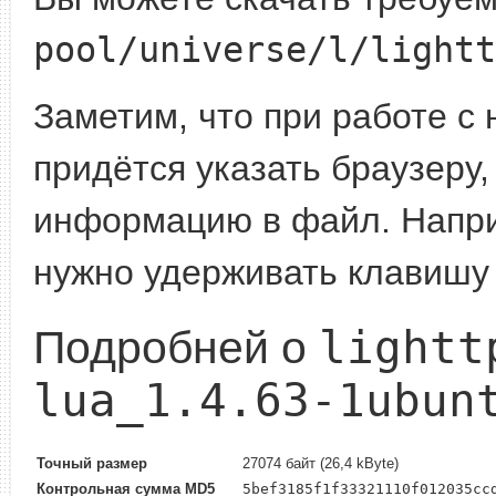
pool/universe/l/lightt
Заметим, что при работе с
придётся указать браузеру,
информацию в файл. Наприме
нужно удерживать клавишу 
lightt
Подробней о
lua_1.4.63-1ubun
Точный размер
27074 байт (26,4 kByte)
Контрольная сумма MD5
5bef3185f1f33321110f012035cc