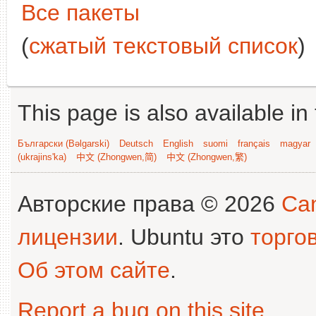
Все пакеты
(
сжатый текстовый список
)
This page is also available in
Български (Bəlgarski)
Deutsch
English
suomi
français
magyar
(ukrajins'ka)
中文 (Zhongwen,简)
中文 (Zhongwen,繁)
Авторские права © 2026
Can
лицензии
. Ubuntu это
торго
Об этом сайте
.
Report a bug on this site
.