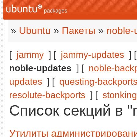
packages
»
Ubuntu
»
Пакеты
»
noble-
[
jammy
] [
jammy-updates
] 
noble-updates
] [
noble-back
updates
] [
questing-backport
resolute-backports
] [
stonking
Список секций в "
Утилиты администрирован