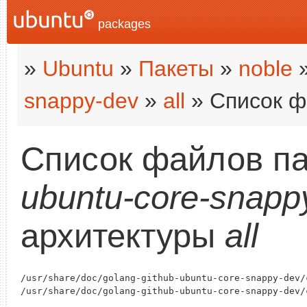
packages
»
Ubuntu
»
Пакеты
»
noble
snappy-dev
»
all
» Список ф
Список файлов п
ubuntu-core-snapp
архитектуры
all
/usr/share/doc/golang-github-ubuntu-core-snappy-dev/c