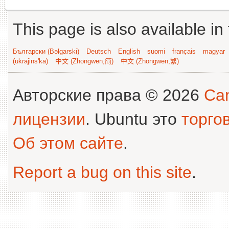
This page is also available in
Български (Bəlgarski)
Deutsch
English
suomi
français
magyar
(ukrajins'ka)
中文 (Zhongwen,简)
中文 (Zhongwen,繁)
Авторские права © 2026
Can
лицензии
. Ubuntu это
торго
Об этом сайте
.
Report a bug on this site
.