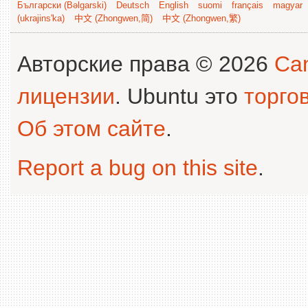
Български (Bəlgarski)
Deutsch
English
suomi
français
magyar
(ukrajins'ka)
中文 (Zhongwen,简)
中文 (Zhongwen,繁)
Авторские права © 2026
Can
лицензии
. Ubuntu это
торго
Об этом сайте
.
Report a bug on this site
.