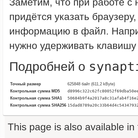
Заметим, что при работе с
придётся указать браузеру,
информацию в файл. Наприме
нужно удерживать клавишу 
synapt
Подробней о
Точный размер
625848 байт (611,2 kByte)
Контрольная сумма MD5
d8996c322c62fc80052f69dba50e
Контрольная сумма SHA1
50684b9f4a2017a8c31afab4f16e
Контрольная сумма SHA256
15dad8789a20c33b64d4c5434793
This page is also available in