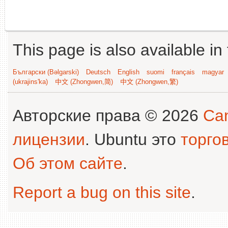
This page is also available in
Български (Bəlgarski)
Deutsch
English
suomi
français
magyar
(ukrajins'ka)
中文 (Zhongwen,简)
中文 (Zhongwen,繁)
Авторские права © 2026
Can
лицензии
. Ubuntu это
торго
Об этом сайте
.
Report a bug on this site
.