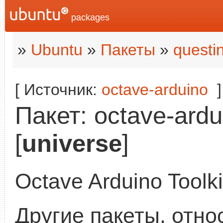
packages
»
Ubuntu
»
Пакеты
»
questi
[ Источник:
octave-arduino
]
Пакет: octave-ardu
[
universe
]
Octave Arduino Toolki
Другие пакеты, отн