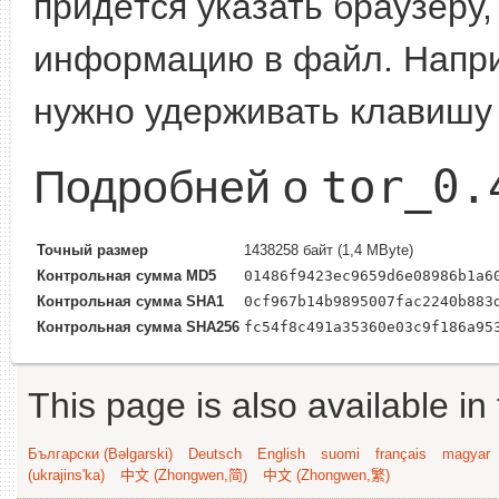
придётся указать браузеру,
информацию в файл. Наприме
нужно удерживать клавишу 
tor_0.
Подробней о
Точный размер
1438258 байт (1,4 MByte)
Контрольная сумма MD5
01486f9423ec9659d6e08986b1a6
Контрольная сумма SHA1
0cf967b14b9895007fac2240b883
Контрольная сумма SHA256
fc54f8c491a35360e03c9f186a95
This page is also available in
Български (Bəlgarski)
Deutsch
English
suomi
français
magyar
(ukrajins'ka)
中文 (Zhongwen,简)
中文 (Zhongwen,繁)