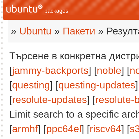
packages
»
Ubuntu
»
Пакети
» Резулт
Търсене в конкретна дистри
[
jammy-backports
] [
noble
] [
n
[
questing
] [
questing-updates
]
[
resolute-updates
] [
resolute-
Limit search to a specific arch
[
armhf
] [
ppc64el
] [
riscv64
] [
s