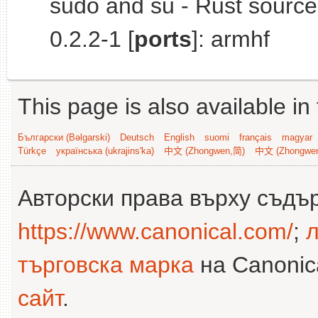
sudo and su - Rust source
0.2.2-1 [
ports
]: armhf
This page is also available in
Български (Bəlgarski)
Deutsch
English
suomi
français
magyar
Türkçe
українська (ukrajins'ka)
中文 (Zhongwen,简)
中文 (Zhongwe
Авторски права върху съдъ
https://www.canonical.com/
;
л
търговска марка
на Canonica
сайт
.