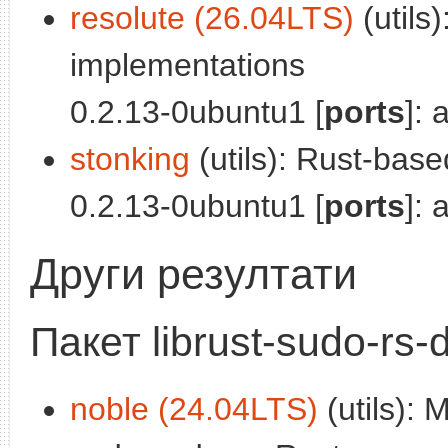
resolute (26.04LTS)
(utils
implementations
0.2.13-0ubuntu1 [
ports
]: 
stonking
(utils): Rust-bas
0.2.13-0ubuntu1 [
ports
]: 
Други резултати
Пакет librust-sudo-rs-
noble (24.04LTS)
(utils):