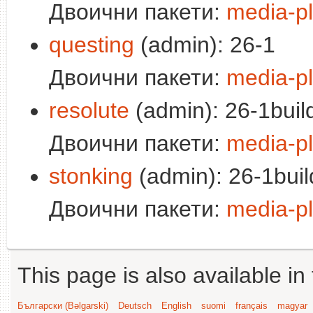
Двоични пакети:
media-pl
questing
(admin): 26-1
Двоични пакети:
media-pl
resolute
(admin): 26-1buil
Двоични пакети:
media-pl
stonking
(admin): 26-1buil
Двоични пакети:
media-pl
This page is also available in
Български (Bəlgarski)
Deutsch
English
suomi
français
magyar