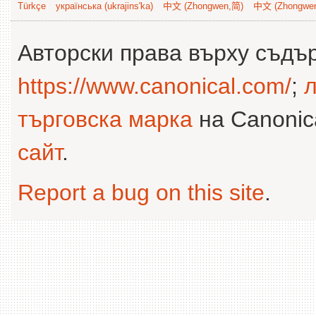
Türkçe
українська (ukrajins'ka)
中文 (Zhongwen,简)
中文 (Zhongwe
Авторски права върху съдъ
https://www.canonical.com/
;
л
търговска марка
на Canonica
сайт
.
Report a bug on this site
.