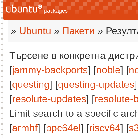
packages
»
Ubuntu
»
Пакети
» Резулт
Търсене в конкретна дистри
[
jammy-backports
] [
noble
] [
n
[
questing
] [
questing-updates
]
[
resolute-updates
] [
resolute-
Limit search to a specific arch
[
armhf
] [
ppc64el
] [
riscv64
] [
s