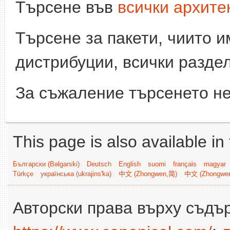
Търсене във
всички архите
Търсене за пакети, чиито 
дистрибуции, всички разде
За съжаление търсенето не
This page is also available in
Български (Bəlgarski)
Deutsch
English
suomi
français
magyar
Türkçe
українська (ukrajins'ka)
中文 (Zhongwen,简)
中文 (Zhongwe
Авторски права върху съдъ