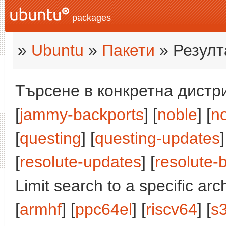
packages
»
Ubuntu
»
Пакети
» Резулт
Търсене в конкретна дистри
[
jammy-backports
] [
noble
] [
n
[
questing
] [
questing-updates
]
[
resolute-updates
] [
resolute-
Limit search to a specific arch
[
armhf
] [
ppc64el
] [
riscv64
] [
s