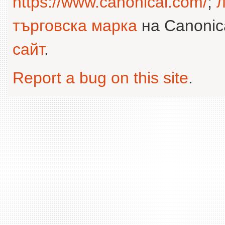
https://www.canonical.com/
;
л
търговска марка
на Canonica
сайт
.
Report a bug on this site
.