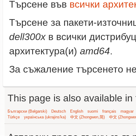
Търсене във
всички архите
Търсене за пакети-източни
dell300x
в всички дистрибуц
архитектура(и)
amd64
.
За съжаление търсенето не
This page is also available in
Български (Bəlgarski)
Deutsch
English
suomi
français
magyar
Türkçe
українська (ukrajins'ka)
中文 (Zhongwen,简)
中文 (Zhongwe