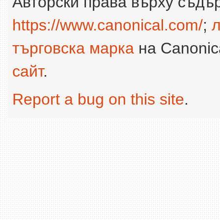
Авторски права върху съдъ
https://www.canonical.com/
;
л
търговска марка
на Canonica
сайт
.
Report a bug on this site
.