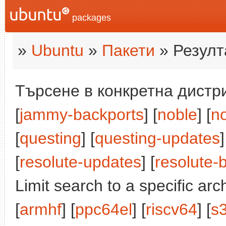
packages
»
Ubuntu
»
Пакети
» Резулт
Търсене в конкретна дистри
[
jammy-backports
] [
noble
] [
n
[
questing
] [
questing-updates
]
[
resolute-updates
] [
resolute-
Limit search to a specific arch
[
armhf
] [
ppc64el
] [
riscv64
] [
s